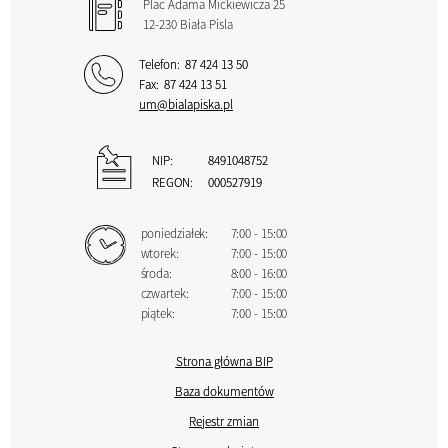
Plac Adama Mickiewicza 25
12-230 Biała Pisla
Telefon:
87 424 13 50
Fax:
87 424 13 51
um@bialapiska.pl
NIP:
8491048752
REGON:
000527919
poniedziałek:
7:00 - 15:00
wtorek:
7:00 - 15:00
środa:
8:00 - 16:00
czwartek:
7:00 - 15:00
piątek:
7:00 - 15:00
Strona główna BIP
Baza dokumentów
Rejestr zmian