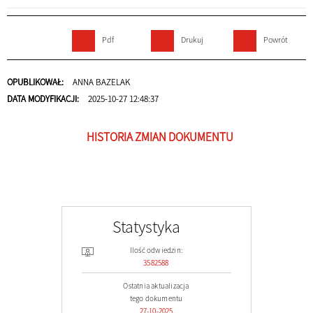
Pdf
Drukuj
Powrót
OPUBLIKOWAŁ:
ANNA BAZELAK
DATA MODYFIKACJI:
2025-10-27 12:48:37
HISTORIA ZMIAN DOKUMENTU
Statystyka
Ilość odwiedzin:
3582588
Ostatnia aktualizacja
tego dokumentu
27-10-2025