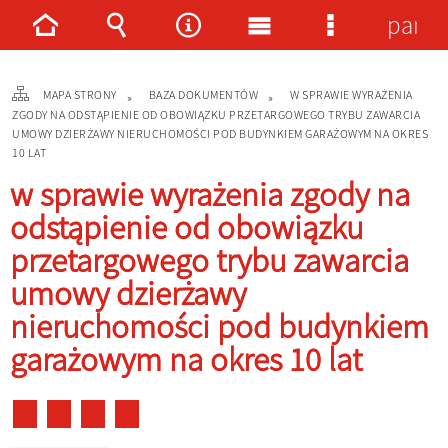
panel
Strona
Wyszukiwarka
Narzędzia
Menu
Menu
główna
główne
szczegółowe
MAPA STRONY
BAZA DOKUMENTÓW
W SPRAWIE WYRAŻENIA
ZGODY NA ODSTĄPIENIE OD OBOWIĄZKU PRZETARGOWEGO TRYBU ZAWARCIA
UMOWY DZIERŻAWY NIERUCHOMOŚCI POD BUDYNKIEM GARAŻOWYM NA OKRES
10 LAT
w sprawie wyrażenia zgody na
odstąpienie od obowiązku
przetargowego trybu zawarcia
umowy dzierżawy
nieruchomości pod budynkiem
garażowym na okres 10 lat