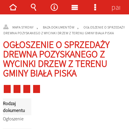
panel
Strona
Wyszukiwarka
Narzędzia
Menu
Menu
główna
główne
szczegółowe
MAPA STRONY
BAZA DOKUMENTÓW
OGŁOSZENIE O SPRZEDAŻY
DREWNA POZYSKANEGO Z WYCINKI DRZEW Z TERENU GMINY BIAŁA PISKA
OGŁOSZENIE O SPRZEDAŻY
DREWNA POZYSKANEGO Z
WYCINKI DRZEW Z TERENU
GMINY BIAŁA PISKA
Rodzaj
dokumentu
Ogłoszenie