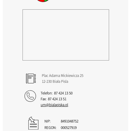
Plac Adama Mickiewicza 25
12-230 Biała Pisla
Telefon:
87 424 13 50
Fax:
87 424 13 51
um@bialapiska.pl
NIP:
8491048752
REGON:
000527919